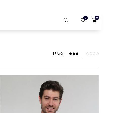
0
0
37 Ürün